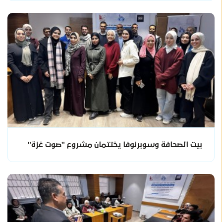
بيت الصحافة وسوبرنوفا يختتمان مشروع "صوت غزة"