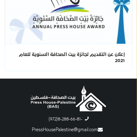
إعلان عن التقديم لجائزة بيت الصحافة السنوية للعام
2021
-8-288-66-81(972)
PressHousePalestine@gmail.com