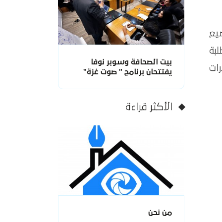
يع
لبة
بيت الصحافة وسوبر نوفا
رات
يفتتحان برنامج " صوت غزة"
الأكثر قراءة
من نحن