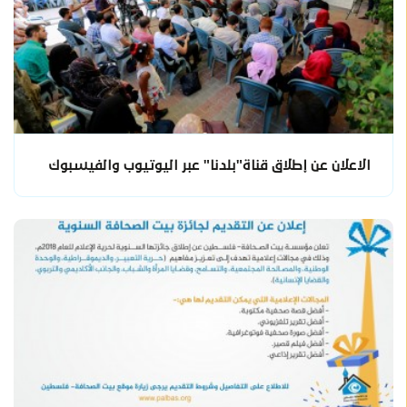
الاعلان عن إطلاق قناة"بلدنا" عبر اليوتيوب والفيسبوك