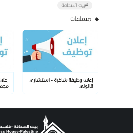
#بيت الصحافة
متعلقات
إعلان وظيفة شاغرة - استشاري
إعلا
قانوني
مجمو