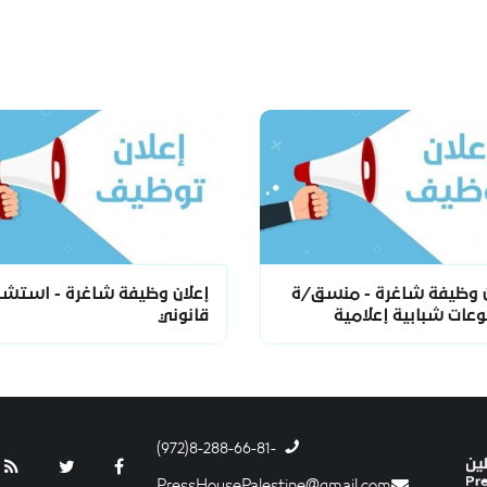
ن وظيفة شاغرة - منسق/ة
إعلان وظيفة شاغرة - استشا
عات شبابية إعلامية
قانوني
-8-288-66-81(972)
PressHousePalestine@gmail.com