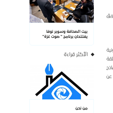
يق
بيت الصحافة وسوبر نوفا
يفتتحان برنامج " صوت غزة"
ية
الأكثر قراءة
قة
اذج
 عن
من نحن