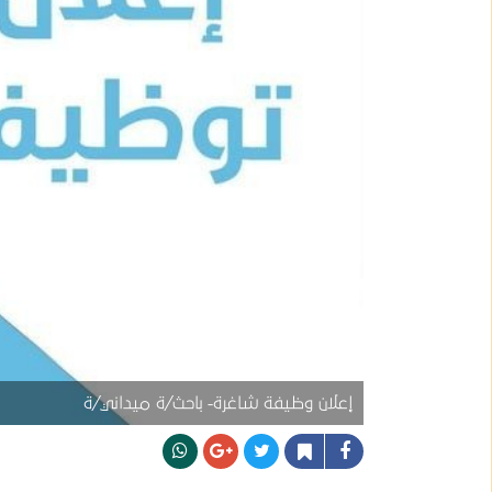
إعلان وظيفة شاغرة- باحث/ة ميداني/ة