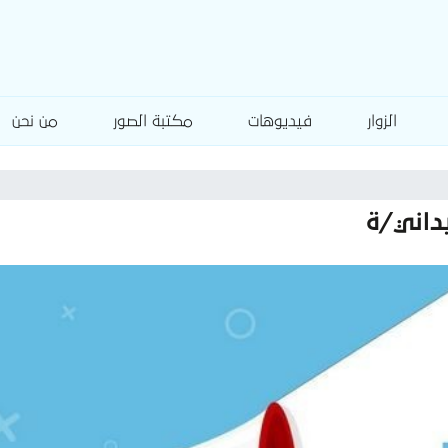
الزوار
فيديوهات
مكتبة الصور
من نحن
داني/ة