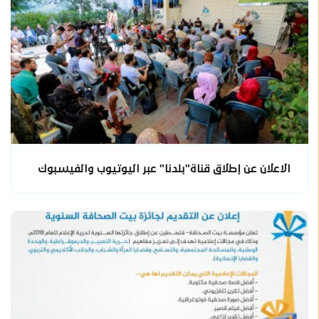
الاعلان عن إطلاق قناة"بلدنا" عبر اليوتيوب والفيسبوك