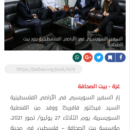
السفير السويسري في الأراضي الفلسطينية يزور بيت
الصحافة
https://palbas.org/post/1673
غزة - بيت الصحافة
زار السفير السويسري في الأراضي الفلسطينية
السيد فيكتور فافريكا ووفد من القنصلية
السويسرية، يوم الثلاثاء 27 يوليو/ تموز 2021،
مؤسسة بيت الصحافة – فلسطين، في مدينة