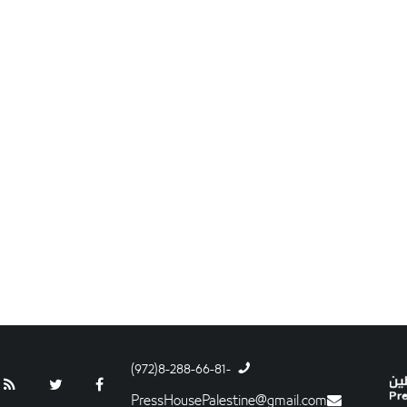
-8-288-66-81(972)
PressHousePalestine@gmail.com