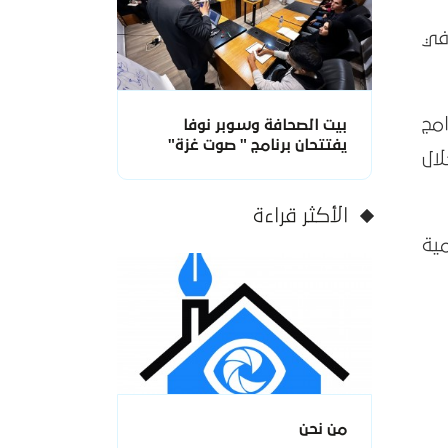
لجيكية في
مج
بيت الصحافة وسوبر نوفا
يفتتحان برنامج " صوت غزة"
ال
الأكثر قراءة
ية
من نحن