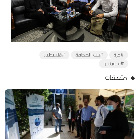
#غزة
#بيت الصحافة
#فلسطين
#سويسرا
متعلقات