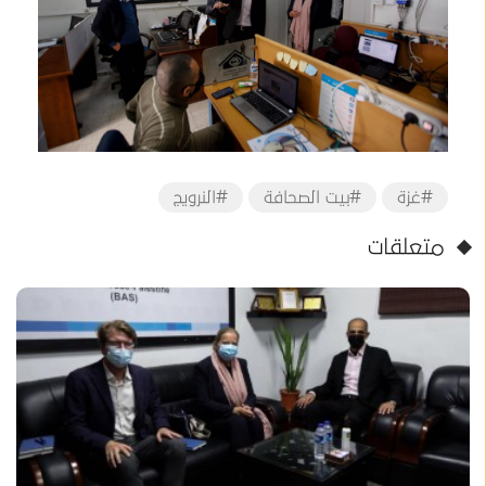
#غزة
#بيت الصحافة
#النرويج
متعلقات