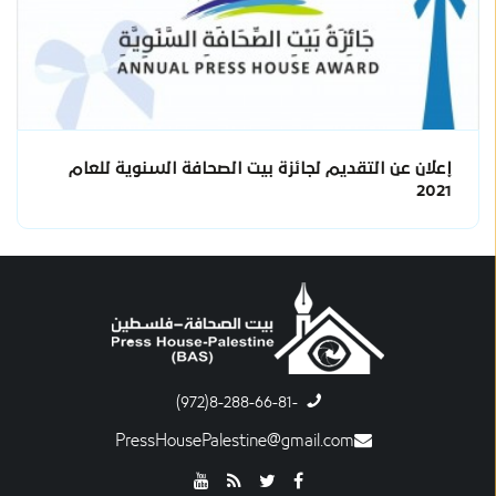
إعلان عن التقديم لجائزة بيت الصحافة السنوية للعام
2021
-8-288-66-81(972)
PressHousePalestine@gmail.com