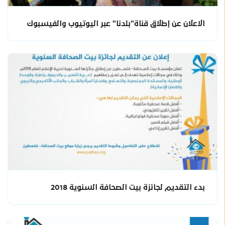
الاعلان عن إطلاق قناة"بلدنا" عبر اليوتيوب والفيسبوك
بدء التقديم لجائزة بيت الصحافة السنوية 2018