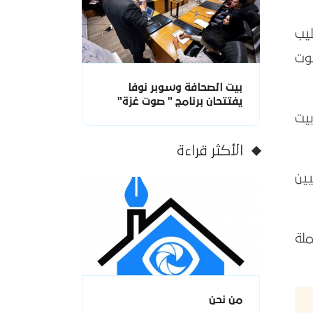
يب
وت
بيت الصحافة وسوبر نوفا
يفتتحان برنامج " صوت غزة"
بيت
الأكثر قراءة
ين
لة
من نحن