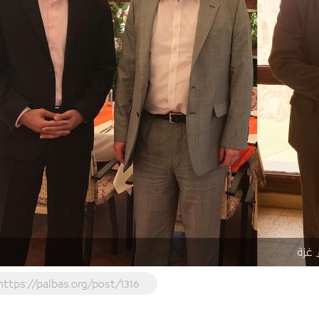
 غزة
https://palbas.org/post/1316