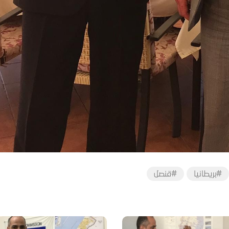
#بريطانيا
#قنصل