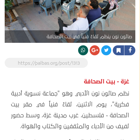
صالون نون ينظم لقاءً فنياً في بيت الصحافة
https://palbas.org/post/1313
غزة - بيت الصحافة
نظم صالون نون الأدبي وهو "جماعة نسوية أدبية
فكرية"، يوم الاثنين، لقاءً فنياً في مقر بيت
الصحافة - فلسطين، غرب مدينة غزة، وسط حضور
لفيف من الأدباء والمثقفين والكتاب والهواة.