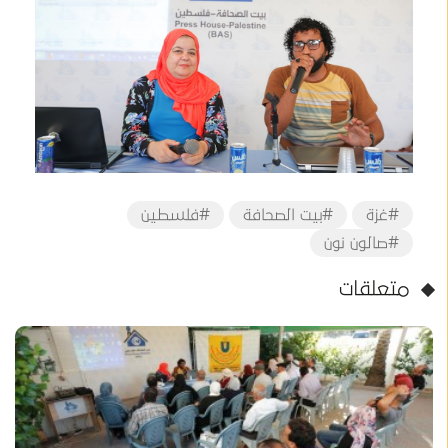
#غزة
#بيت الصحافة
#فلسطين
#صالون نون
متعلقات