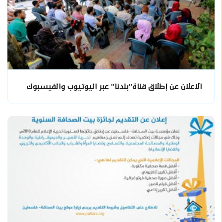
الاعلان عن إطلاق قناة"بلدنا" عبر اليوتيوب والفيسبوك