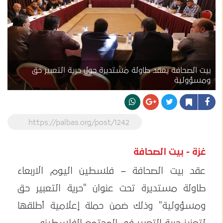
بيت الصحافة يعقد طاولة مستديرة حول حرية التعبير حق
ومسؤولية
https://palbas.org/post/1242
غزة - بيت الصحافة
عقد بيت الصحافة – فلسطين اليوم الاربعاء
طاولة مستديرة تحت عنوان "حرية التعبير حق
ومسؤولية" وذلك ضمن حملة إعلامية أطلقها