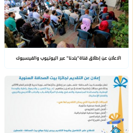
الاعلان عن إطلاق قناة"بلدنا" عبر اليوتيوب والفيسبوك